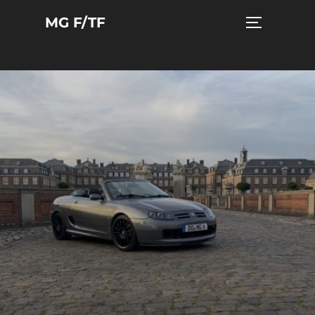
Zum
MG F/TF
Seitenleist
Inhalt
springen