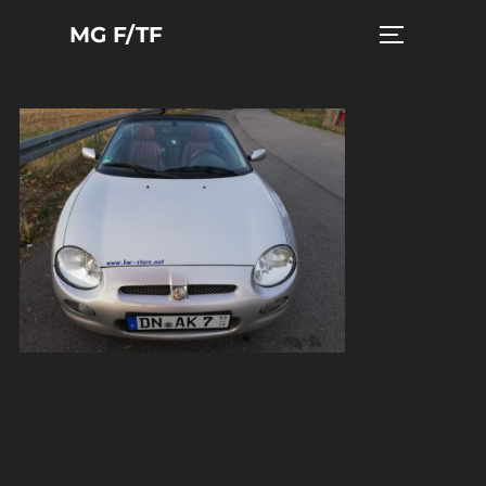
Zum
MG F/TF
Seitenleist
Inhalt
springen