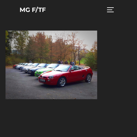
Zum
MG F/TF
Seitenleist
Inhalt
springen