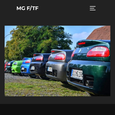
Zum
MG F/TF
Seitenleist
Inhalt
springen