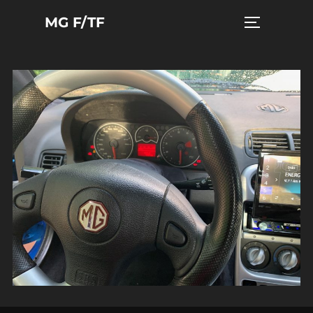
Zum
MG F/TF
Seitenleist
Inhalt
springen