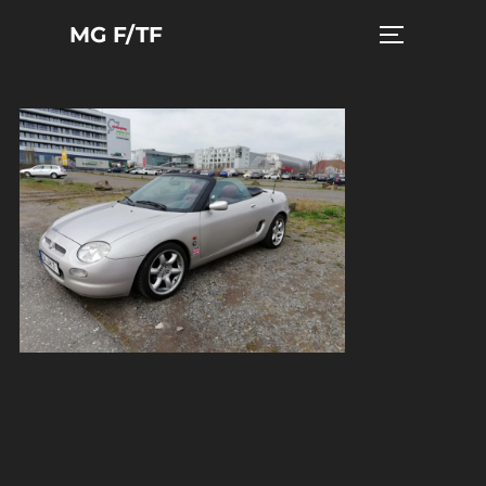
Zum
MG F/TF
Seitenleist
Inhalt
springen