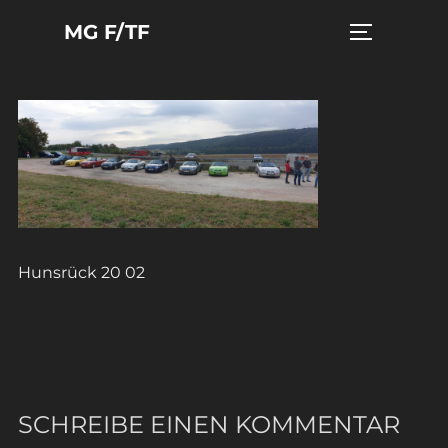
Zum
MG F/TF
Seitenleist
Inhalt
springen
Hunsrück 20 02
SCHREIBE EINEN KOMMENTAR